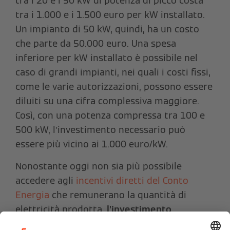
tra i 20 e i 50 kW di potenza di picco costa
tra i 1.000 e i 1.500 euro per kW installato.
Un impianto di 50 kW, quindi, ha un costo
che parte da 50.000 euro. Una spesa
inferiore per kW installato è possibile nel
caso di grandi impianti, nei quali i costi fissi,
come le varie autorizzazioni, possono essere
diluiti su una cifra complessiva maggiore.
Così, con una potenza compressa tra 100 e
500 kW, l’investimento necessario può
essere più vicino ai 1.000 euro/kW.
Nonostante oggi non sia più possibile
accedere agli
incentivi diretti del Conto
Energia
che remunerano la quantità di
elettricità prodotta,
l’investimento
necessario per installare in un impianto