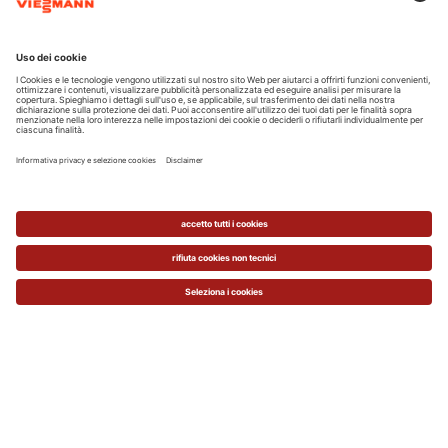
fotovoltaico può essere ripagato in pochi
anni
.
Questo è possibile semplicemente
grazie
all’autoconsumo, che è la forma di
valorizzazione oggi più conveniente
.
Vediamo perché.
Consumare tutta l’energia prodotta dal
proprio impianto fotovoltaico consente di
ridurre notevolmente o addirittura
eliminare la bolletta elettrica
, evitando non
solo il costo della componente energia ma
anche quello dei vari oneri che si
aggiungono alle tariffe.