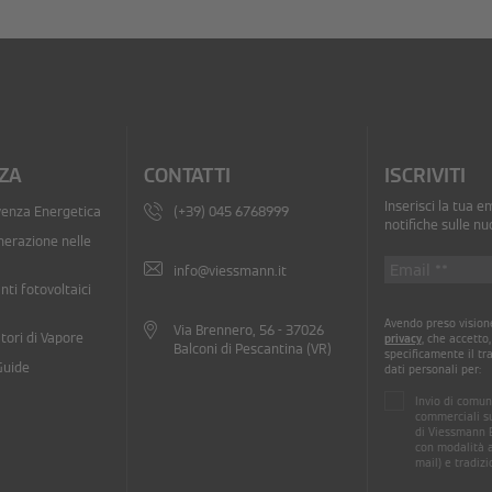
ZA
CONTATTI
ISCRIVITI
Inserisci la tua e
venza Energetica
(+39) 045 6768999
notifiche sulle nu
nerazione nelle
info@viessmann.it
nti fotovoltaici
Avendo preso visione
Via Brennero, 56 - 37026
tori di Vapore
privacy
, che accetto
Balconi di Pescantina (VR)
specificamente il tr
Guide
dati personali per:
Invio di comun
commerciali su
di Viessmann En
con modalità a
mail) e tradizi