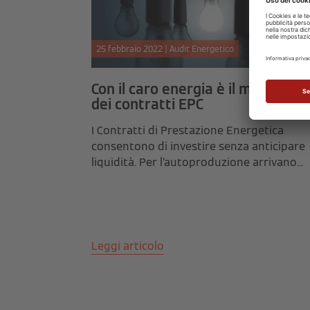
25 febbraio 2022 | Audit Energetico
Con il caro energia è il momento
dei contratti EPC
I Contratti di Prestazione Energetica
consentono di investire senza anticipare
liquidità. Per l’autoproduzione arrivano...
Leggi articolo