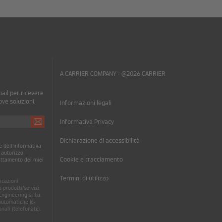
A CARRIER COMPANY - @2026 CARRIER
mail per ricevere
ove soluzioni.
Informazioni legali
Informativa Privacy
Dichiarazione di accessibilità
 dell'informativa
, autorizzo
Cookie e tracciamento
attamento dei miei
Termini di utilizzo
icazioni
 prodotti/servizi
gineering s.r.l.u.
utomatiche (e-
onali (telefonate).