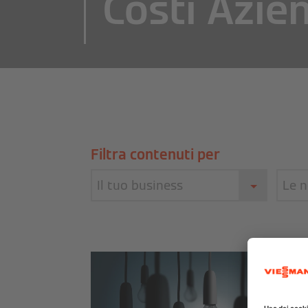
Costi Azien
Filtra contenuti per
Il tuo business
Le n