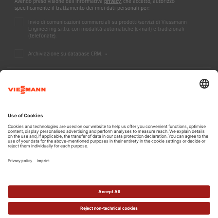
Avendo preso visione dell'informativa
privacy
, che accetto, autorizzo
specificamente il trattamento dei miei dati personali per:
Invio di comunicazioni commerciali su prodotti/servizi di Viessmann
Engineering s.r.l.u. con modalità automatiche (e-mail) e tradizionali
(telefonate).
Archiviazione su database CRM.
*
A CARRIER COMPANY - @2026 CARRIER
Informazioni legali
Informativa Privacy
Dichiarazione di accessibilità
Cookie e tracciamento
Termini di utilizzo