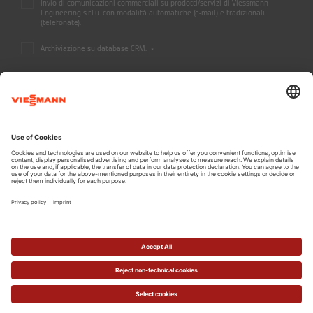
Invio di comunicazioni commerciali su prodotti/servizi di Viessmann
Engineering s.r.l.u. con modalità automatiche (e-mail) e tradizionali
(telefonate).
Archiviazione su database CRM.
*
A CARRIER COMPANY - @2026 CARRIER
Informazioni legali
Informativa Privacy
Dichiarazione di accessibilità
Cookie e tracciamento
Termini di utilizzo