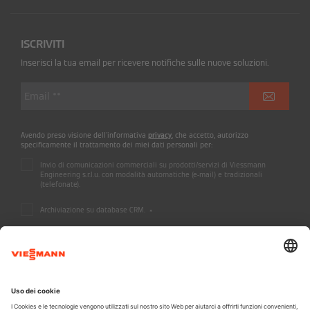
ISCRIVITI
Inserisci la tua email per ricevere notifiche sulle nuove soluzioni.
Avendo preso visione dell'informativa
privacy
, che accetto, autorizzo
specificamente il trattamento dei miei dati personali per:
Invio di comunicazioni commerciali su prodotti/servizi di Viessmann
Engineering s.r.l.u. con modalità automatiche (e-mail) e tradizionali
(telefonate).
Archiviazione su database CRM.
*
A CARRIER COMPANY - @2026 CARRIER
Informazioni legali