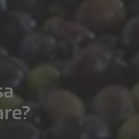
sa
are?