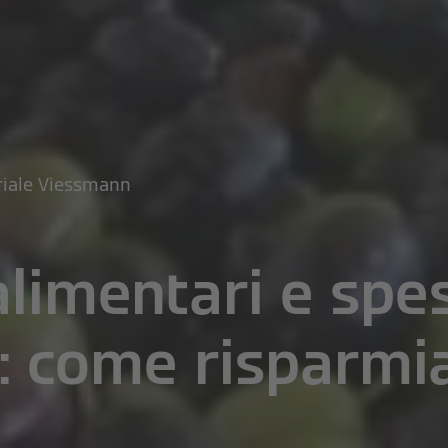
riale Viessmann
limentari e spe
: come risparmi