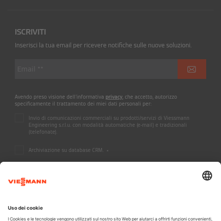
ISCRIVITI
Inserisci la tua email per ricevere notifiche sulle nuove soluzioni.
Avendo preso visione dell'informativa
privacy
, che accetto, autorizzo
specificamente il trattamento dei miei dati personali per:
Invio di comunicazioni commerciali su prodotti/servizi di Viessmann
Engineering s.r.l.u. con modalità automatiche (e-mail) e tradizionali
(telefonate).
Archiviazione su database CRM.
*
A CARRIER COMPANY - @2026 CARRIER
Informazioni legali