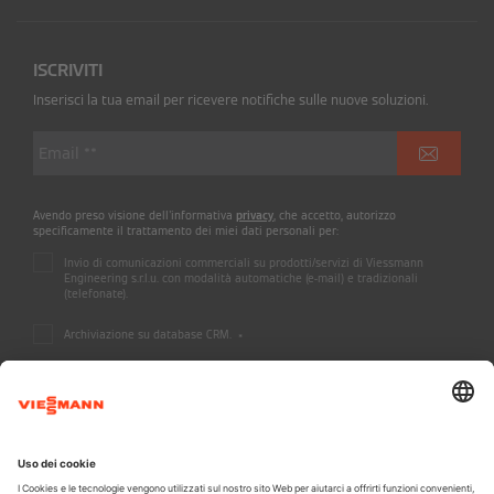
ISCRIVITI
Inserisci la tua email per ricevere notifiche sulle nuove soluzioni.
Avendo preso visione dell'informativa
privacy
, che accetto, autorizzo
specificamente il trattamento dei miei dati personali per:
Invio di comunicazioni commerciali su prodotti/servizi di Viessmann
Engineering s.r.l.u. con modalità automatiche (e-mail) e tradizionali
(telefonate).
Archiviazione su database CRM.
*
A CARRIER COMPANY - @2026 CARRIER
Informazioni legali